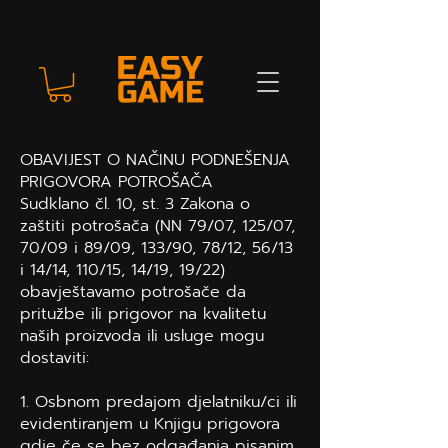
OBAVIJEST O NAČINU PODNEŠENJA
PRIGOVORA POTROŠAČA
Sudklano čl. 10, st. 3 Zakona o
zaštiti potrošača (NN 79/07, 125/07,
70/09 i 89/09, 133/90, 78/12, 56/13
i 14/14, 110/15, 14/19, 19/22)
obavještavamo potrošače da
pritužbe ili prigovor na kvalitetu
naših proizvoda ili usluge mogu
dostaviti:
1. Osbnom predajom djelatniku/ci ili
evidentiranjem u Knjigu prigovora
gdje če se bez odgađanja pisanim