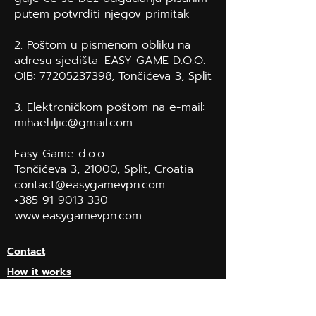
putem potvrditi njegov primitak
2. Poštom u pismenom obliku na
adresu sjedišta: EASY GAME D.O.O.
OIB:
77205237398
, Tončićeva 3, Split
3. Elektroničkom poštom na e-mail:
mihael.iljic@gmail.com
Easy Game d.o.o.
Tončićeva 3, 21000, Split, Croatia
contact@easygamevpn.com
+385 91 9013 330
www.easygamevpn.com
Contact
How it works
Impressum
Terms & Condition