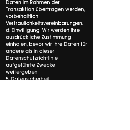
Daten im Rahmen der
Transaktion übertragen werden,
vorbehaltlich
Vertraulichkeitsvereinbarungen.
d. Einwilligung: Wir werden Ihre
ausdrückliche Zustimmung
einholen, bevor wir Ihre Daten für
andere als in dieser
Datenschutzrichtlinie
aufgeführte Zwecke
weitergeben.
5. Datensicherheit
Wir setzen angemessene
administrative, technische und
physische
Sicherheitsmaßnahmen ein, um
Ihre personenbezogenen Daten
vor unbefugtem Zugriff,
Offenlegung, Änderung oder