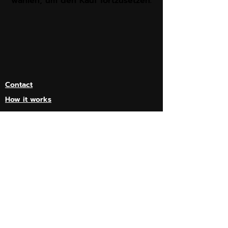
wählen, um den Kauf fortzusetzen.
Contact
How it works
Impressum
Allgemeine Geschäftsbedingungen
Versandbedingungen
Rückgaberecht
Cookie-Richtlinie
Datenschutzrichtlinie
not affiliated or connected to Call of Duty
or WARZONE or Activistion